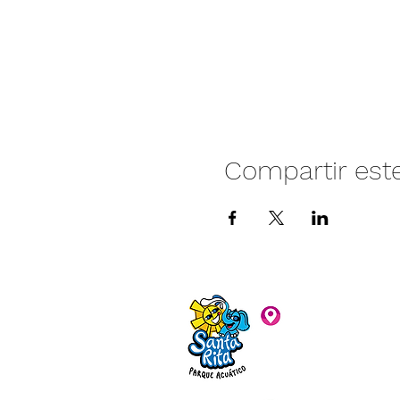
Compartir est
Camino vecinal S
Rivera. Santa Rita,
C.P. 47940