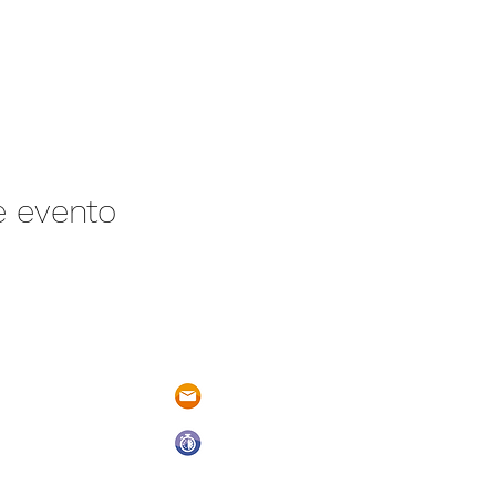
e evento
/N Ayotlán-La
parqueacuaticosantarita@hotmail.
 Ayotlán, Jal.
Abrimos todos los días del año
De Domingo a Sábado